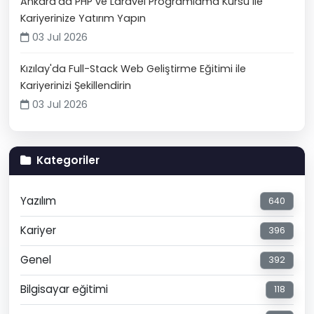
Ankara'da PHP ve Laravel Programlama Kursu ile
Kariyerinize Yatırım Yapın
03 Jul 2026
Kızılay'da Full-Stack Web Geliştirme Eğitimi ile
Kariyerinizi Şekillendirin
03 Jul 2026
Kategoriler
Yazılım
640
Kariyer
396
Genel
392
Bilgisayar eğitimi
118