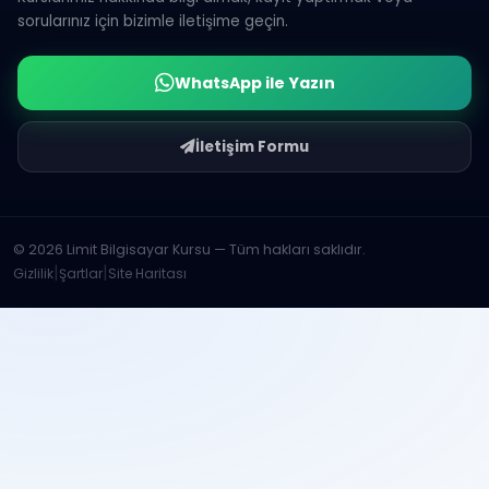
sorularınız için bizimle iletişime geçin.
WhatsApp ile Yazın
İletişim Formu
© 2026 Limit Bilgisayar Kursu — Tüm hakları saklıdır.
|
|
Gizlilik
Şartlar
Site Haritası