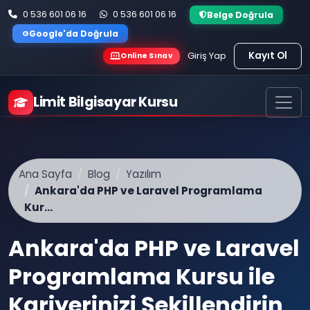
0 536 601 06 16
0 536 601 06 16
Belge Doğrula
G
Google'da Doğrula
Kayıt Ol
Giriş Yap
Online Sınav
Limit Bilgisayar Kursu
Ana Sayfa
Blog
Yazılım
Ankara'da PHP ve Laravel Programlama
Kur...
Ankara'da PHP ve Laravel
Programlama Kursu ile
Kariyerinizi Şekillendirin