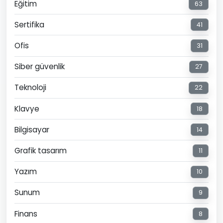
Eğitim
63
Sertifika
41
Ofis
31
Siber güvenlik
27
Teknoloji
22
Klavye
18
Bilgisayar
14
Grafik tasarım
11
Yazım
10
Sunum
9
Finans
8