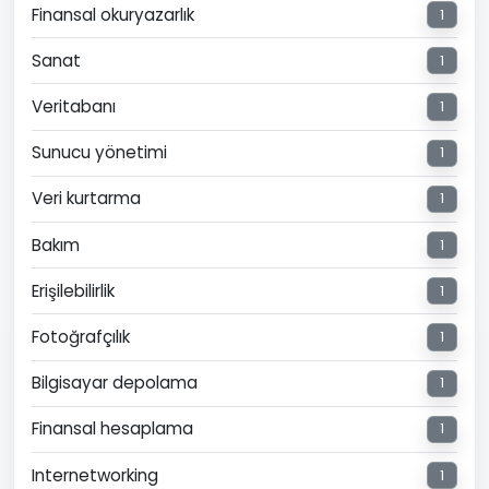
Finansal okuryazarlık
1
Sanat
1
Veritabanı
1
Sunucu yönetimi
1
Veri kurtarma
1
Bakım
1
Erişilebilirlik
1
Fotoğrafçılık
1
Bilgisayar depolama
1
Finansal hesaplama
1
Internetworking
1