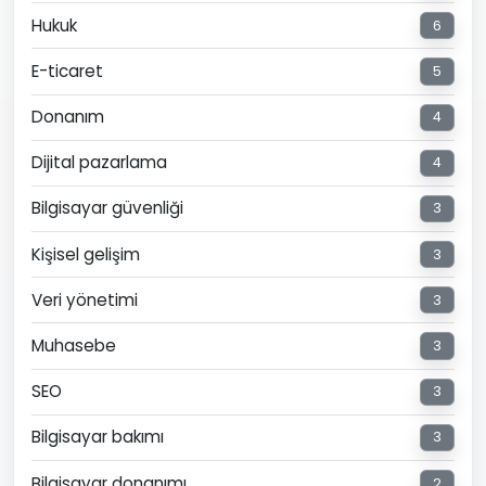
Hukuk
6
E-ticaret
5
Donanım
4
Dijital pazarlama
4
Bilgisayar güvenliği
3
Kişisel gelişim
3
Veri yönetimi
3
Muhasebe
3
SEO
3
Bilgisayar bakımı
3
Bilgisayar donanımı
2