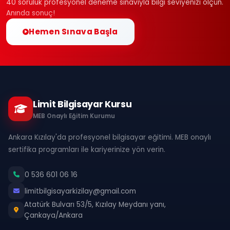
40 soruluk profesyonel deneme sınavıyla bilgi seviyenizi ölçün.
Anında sonuç!
Hemen Sınava Başla
Limit Bilgisayar Kursu
MEB Onaylı Eğitim Kurumu
Ankara Kızılay'da profesyonel bilgisayar eğitimi. MEB onaylı
sertifika programları ile kariyerinize yön verin.
0 536 601 06 16
limitbilgisayarkizilay@gmail.com
Atatürk Bulvarı 53/5, Kızılay Meydanı yanı,
Çankaya/Ankara