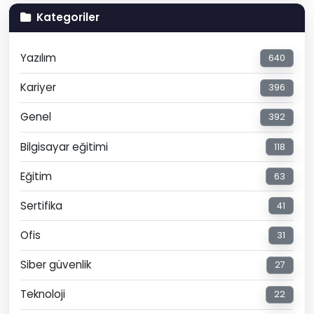
Kategoriler
Yazılım
640
Kariyer
396
Genel
392
Bilgisayar eğitimi
118
Eğitim
63
Sertifika
41
Ofis
31
Siber güvenlik
27
Teknoloji
22