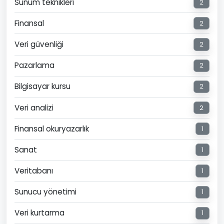
Sunum teknikleri
2
Finansal
2
Veri güvenliği
2
Pazarlama
2
Bilgisayar kursu
2
Veri analizi
2
Finansal okuryazarlık
1
Sanat
1
Veritabanı
1
Sunucu yönetimi
1
Veri kurtarma
1