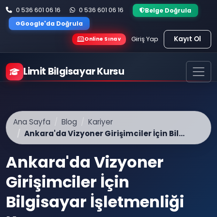
0 536 601 06 16
0 536 601 06 16
Belge Doğrula
G
Google'da Doğrula
Kayıt Ol
Giriş Yap
Online Sınav
Limit Bilgisayar Kursu
Ana Sayfa
Blog
Kariyer
Ankara'da Vizyoner Girişimciler İçin Bil...
Ankara'da Vizyoner
Girişimciler İçin
Bilgisayar İşletmenliği