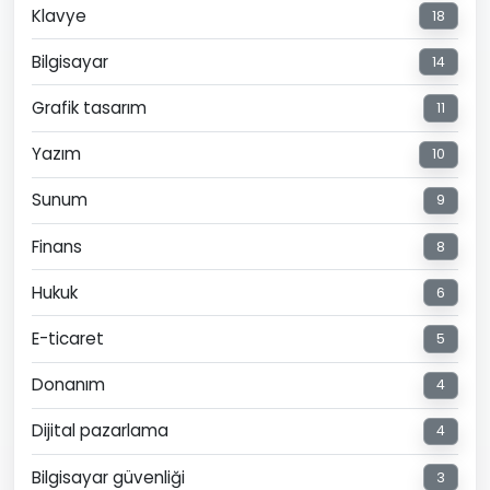
Klavye
18
Bilgisayar
14
Grafik tasarım
11
Yazım
10
Sunum
9
Finans
8
Hukuk
6
E-ticaret
5
Donanım
4
Dijital pazarlama
4
Bilgisayar güvenliği
3