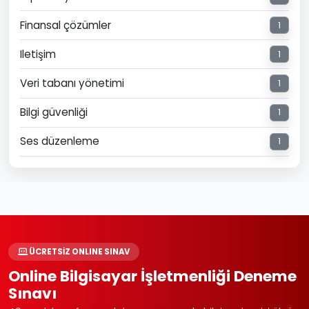
Finansal çözümler
1
Iletişim
1
Veri tabanı yönetimi
1
Bilgi güvenliği
1
Ses düzenleme
1
ÜCRETSİZ ONLINE SINAV
Online Bilgisayar İşletmenliği Deneme
Sınavı