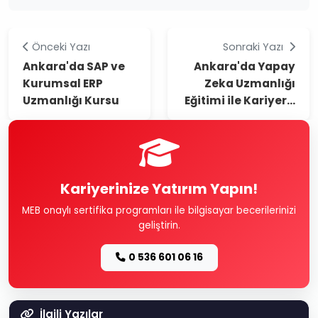
Önceki Yazı
Sonraki Yazı
Ankara'da SAP ve
Ankara'da Yapay
Kurumsal ERP
Zeka Uzmanlığı
Uzmanlığı Kursu
Eğitimi ile Kariyer...
Kariyerinize Yatırım Yapın!
MEB onaylı sertifika programları ile bilgisayar becerilerinizi
geliştirin.
0 536 601 06 16
İlgili Yazılar