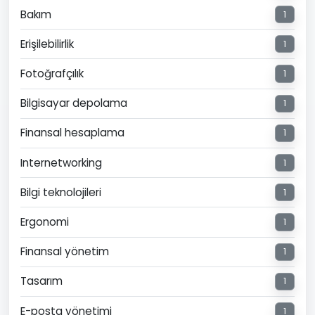
Bakım
1
Erişilebilirlik
1
Fotoğrafçılık
1
Bilgisayar depolama
1
Finansal hesaplama
1
Internetworking
1
Bilgi teknolojileri
1
Ergonomi
1
Finansal yönetim
1
Tasarım
1
E-posta yönetimi
1