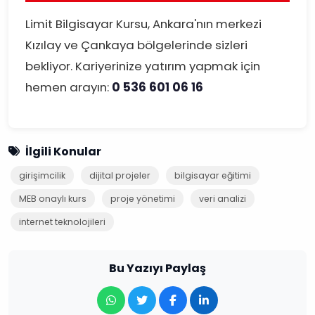
Limit Bilgisayar Kursu, Ankara'nın merkezi
Kızılay ve Çankaya bölgelerinde sizleri
bekliyor. Kariyerinize yatırım yapmak için
hemen arayın:
0 536 601 06 16
İlgili Konular
girişimcilik
dijital projeler
bilgisayar eğitimi
MEB onaylı kurs
proje yönetimi
veri analizi
internet teknolojileri
Bu Yazıyı Paylaş