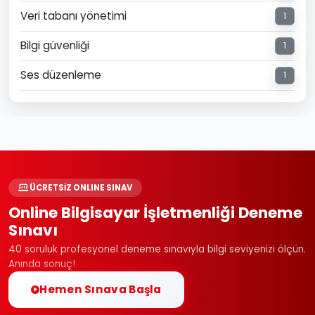
Veri tabanı yönetimi
1
Bilgi güvenliği
1
Ses düzenleme
1
ÜCRETSİZ ONLINE SINAV
Online Bilgisayar İşletmenliği Deneme
Sınavı
40 soruluk profesyonel deneme sınavıyla bilgi seviyenizi ölçün.
Anında sonuç!
Hemen Sınava Başla