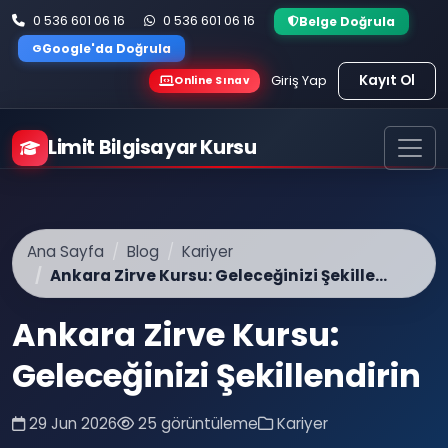
0 536 601 06 16
0 536 601 06 16
Belge Doğrula
G
Google'da Doğrula
Kayıt Ol
Giriş Yap
Online Sınav
Limit Bilgisayar Kursu
Ana Sayfa
Blog
Kariyer
Ankara Zirve Kursu: Geleceğinizi Şekille...
Ankara Zirve Kursu:
Geleceğinizi Şekillendirin
29 Jun 2026
25 görüntüleme
Kariyer