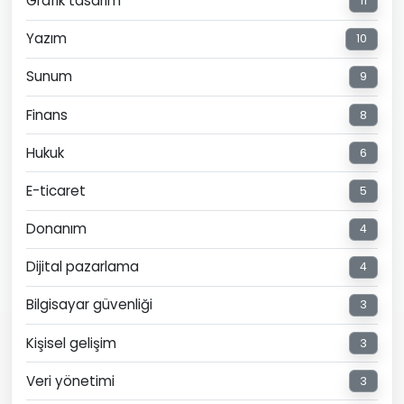
Grafik tasarım
11
Yazım
10
Sunum
9
Finans
8
Hukuk
6
E-ticaret
5
Donanım
4
Dijital pazarlama
4
Bilgisayar güvenliği
3
Kişisel gelişim
3
Veri yönetimi
3