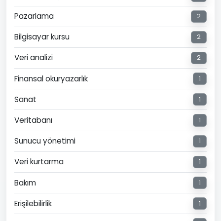
Pazarlama
2
Bilgisayar kursu
2
Veri analizi
2
Finansal okuryazarlık
1
Sanat
1
Veritabanı
1
Sunucu yönetimi
1
Veri kurtarma
1
Bakım
1
Erişilebilirlik
1