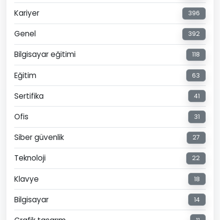
Kariyer
396
Genel
392
Bilgisayar eğitimi
118
Eğitim
63
Sertifika
41
Ofis
31
Siber güvenlik
27
Teknoloji
22
Klavye
18
Bilgisayar
14