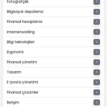
Fotoğrafçılık
1
Bilgisayar depolama
1
Finansal hesaplama
1
Internetworking
1
Bilgi teknolojileri
1
Ergonomi
1
Finansal yönetim
1
Tasarım
1
E-posta yönetimi
1
Finansal çözümler
1
Iletişim
1