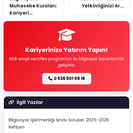
Muhasebe Kursları:
Yetkinliğinizi Ar...
Kariyeri...
Kariyerinize Yatırım Yapın!
MEB onaylı sertifika programları ile bilgisayar becerilerinizi
geliştirin.
0 536 601 06 16
İlgili Yazılar
Bilgisayar İşletmenliği Sınav Soruları: 2025-2026
Rehberi