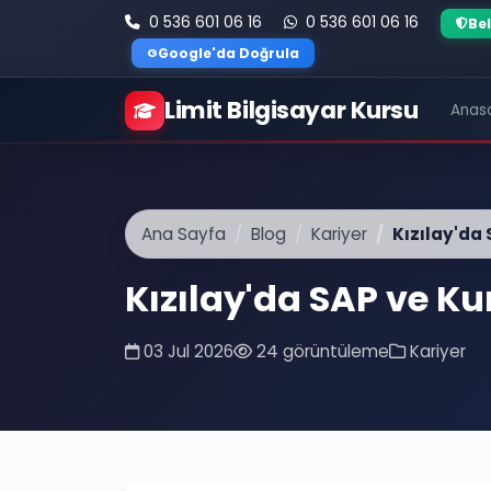
0 536 601 06 16
0 536 601 06 16
Be
G
Google'da Doğrula
Limit Bilgisayar Kursu
Anas
Ana Sayfa
Blog
Kariyer
Kızılay'da
Kızılay'da SAP ve K
03 Jul 2026
24 görüntüleme
Kariyer