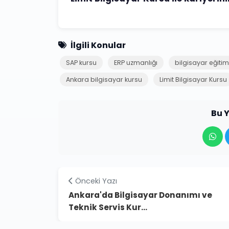
İlgili Konular
SAP kursu
ERP uzmanlığı
bilgisayar eğitim
Ankara bilgisayar kursu
Limit Bilgisayar Kursu
Bu Y
Önceki Yazı
Ankara'da Bilgisayar Donanımı ve
Teknik Servis Kur...