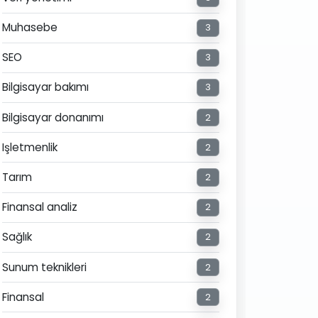
Muhasebe
3
SEO
3
Bilgisayar bakımı
3
Bilgisayar donanımı
2
Işletmenlik
2
Tarım
2
Finansal analiz
2
Sağlık
2
Sunum teknikleri
2
Finansal
2