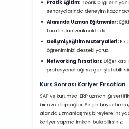
Pratik Eğitim:
Teorik bilgilerin yan
senaryolarında deneyim kazanaca
Alanında Uzman Eğitmenler:
Eğit
tarafından verilmektedir.
Gelişmiş Eğitim Materyalleri:
En g
öğreniminizi destekliyoruz.
Networking Fırsatları:
Diğer katıl
profesyonel ağınızı genişletebilirsin
Kurs Sonrası Kariyer Fırsatları
SAP ve kurumsal ERP uzmanlığı sertif
bir avantaj sağlar. Birçok büyük firma,
alanda uzmanlaşmış bireylere ihtiyaç
kariyer yapma imkanı bulabilirsiniz: