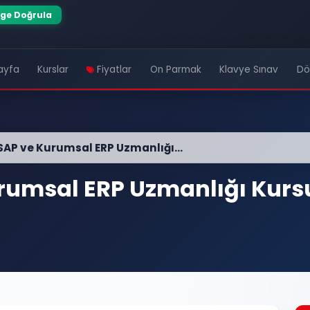
lge Doğrula
ayfa
Kurslar
Fiyatlar
On Parmak
Klavye Sınav
Dö
 SAP ve Kurumsal ERP Uzmanlığı...
urumsal ERP Uzmanlığı Kursu