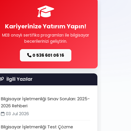
Kariyerinize Yatırım Yapın!
MEB onaylı sertifika programları ile bilgisayar
becerilerinizi geliştirin.
0 536 601 06 16
İlgili Yazılar
Bilgisayar İşletmenliği Sınav Soruları: 2025-
2026 Rehberi
03 Jul 2026
Bilgisayar İşletmenliği Test Çözme