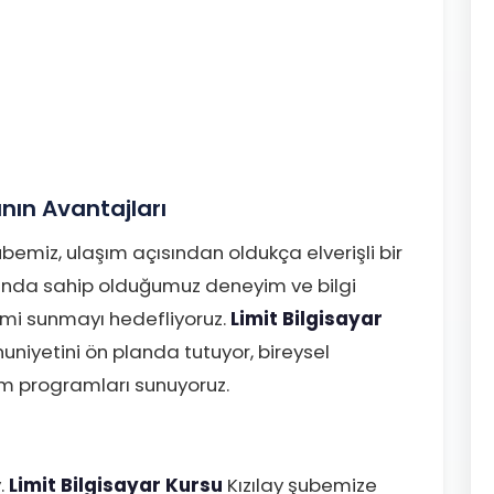
nın Avantajları
ubemiz, ulaşım açısından oldukça elverişli bir
ında sahip olduğumuz deneyim ve bilgi
itimi sunmayı hedefliyoruz.
Limit Bilgisayar
uniyetini ön planda tutuyor, bireysel
tim programları sunuyoruz.
.
Limit Bilgisayar Kursu
Kızılay şubemize