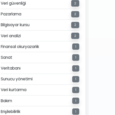
Veri güvenliği
2
Pazarlama
2
Bilgisayar kursu
2
Veri analizi
2
Finansal okuryazarlık
1
Sanat
1
Veritabanı
1
Sunucu yönetimi
1
Veri kurtarma
1
Bakım
1
Erişilebilirlik
1