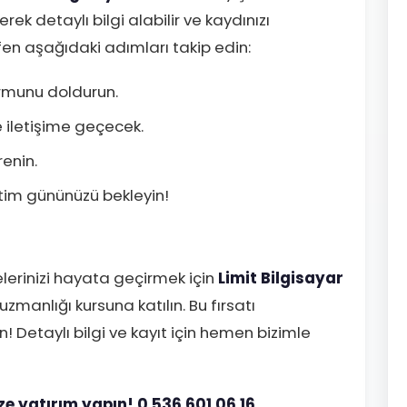
ek detaylı bilgi alabilir ve kaydınızı
lütfen aşağıdaki adımları takip edin:
rmunu doldurun.
e iletişime geçecek.
renin.
itim gününüzü bekleyin!
jelerinizi hayata geçirmek için
Limit Bilgisayar
zmanlığı kursuna katılın. Bu fırsatı
! Detaylı bilgi ve kayıt için hemen bizimle
ize yatırım yapın! 0 536 601 06 16