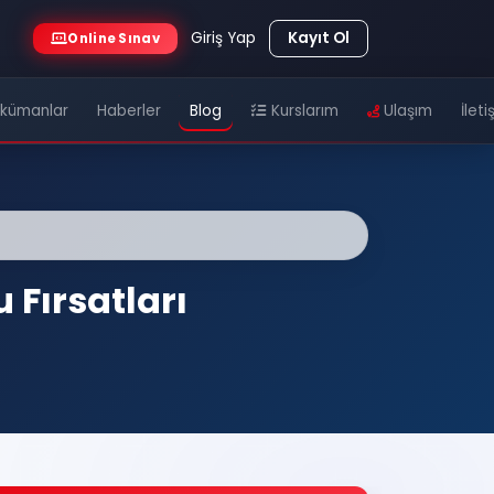
Giriş Yap
Kayıt Ol
Online Sınav
kümanlar
Haberler
Blog
Kurslarım
Ulaşım
İleti
 Fırsatları