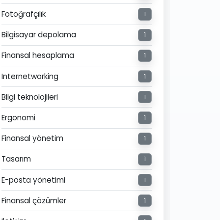
Fotoğrafçılık
1
Bilgisayar depolama
1
Finansal hesaplama
1
Internetworking
1
Bilgi teknolojileri
1
Ergonomi
1
Finansal yönetim
1
Tasarım
1
E-posta yönetimi
1
Finansal çözümler
1