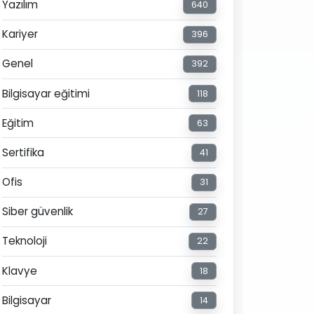
Yazılım
640
Kariyer
396
Genel
392
Bilgisayar eğitimi
118
Eğitim
63
Sertifika
41
Ofis
31
Siber güvenlik
27
Teknoloji
22
Klavye
18
Bilgisayar
14