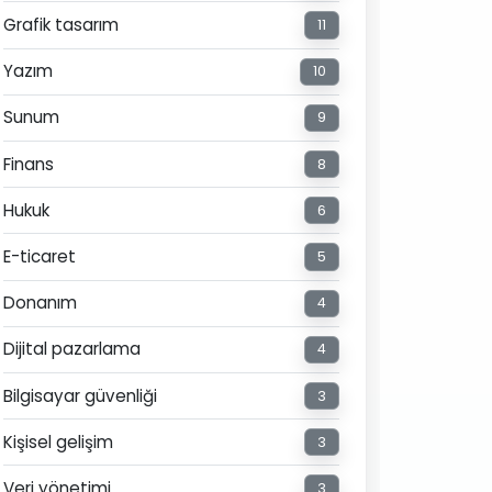
Grafik tasarım
11
Yazım
10
Sunum
9
Finans
8
Hukuk
6
E-ticaret
5
Donanım
4
Dijital pazarlama
4
Bilgisayar güvenliği
3
Kişisel gelişim
3
Veri yönetimi
3