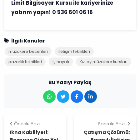
Limit Bilgisayar Kursu ile kariyerinize
yatırım yapın! 0 536 601 06 16
İlgili Konular
müzakere becerileri
iletişim teknikleri
pazarlık teknikleri
iş hayatı
Kızılay müzakere kursları
Bu Yazıyı Paylaş
Önceki Yazı
Sonraki Yazı
İkna Kabiliyeti:
Çatışma Çözümü:
Başarıya Giden Yol
Başarılı İletişim