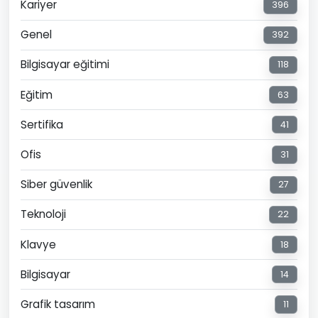
Kariyer
396
Genel
392
Bilgisayar eğitimi
118
Eğitim
63
Sertifika
41
Ofis
31
Siber güvenlik
27
Teknoloji
22
Klavye
18
Bilgisayar
14
Grafik tasarım
11