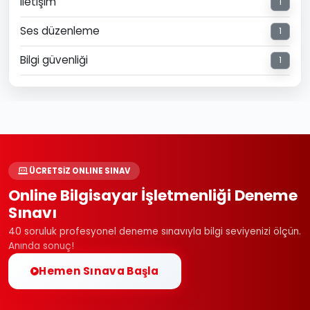
Iletişim
1
Ses düzenleme
1
Bilgi güvenliği
1
ÜCRETSİZ ONLINE SINAV
Online Bilgisayar İşletmenliği Deneme
Sınavı
40 soruluk profesyonel deneme sınavıyla bilgi seviyenizi ölçün.
Anında sonuç!
Hemen Sınava Başla