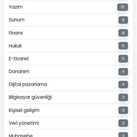
Yazım
10
Sunum
9
Finans
8
Hukuk
6
E-ticaret
5
Donanım
4
Dijital pazarlama
4
Bilgisayar güvenliği
3
Kişisel gelişim
3
Veri yönetimi
3
Muhasebe
3