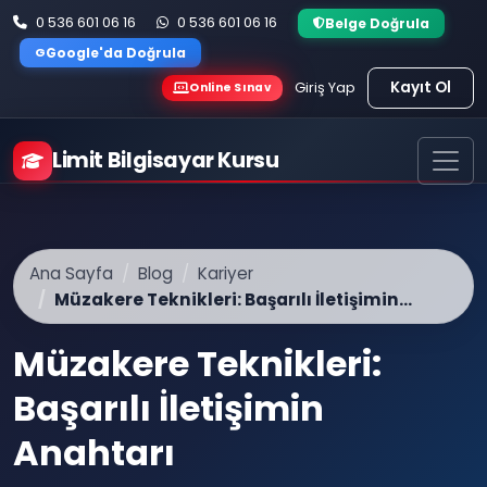
0 536 601 06 16
0 536 601 06 16
Belge Doğrula
G
Google'da Doğrula
Kayıt Ol
Giriş Yap
Online Sınav
Limit Bilgisayar Kursu
Ana Sayfa
Blog
Kariyer
Müzakere Teknikleri: Başarılı İletişimin...
Müzakere Teknikleri:
Başarılı İletişimin
Anahtarı