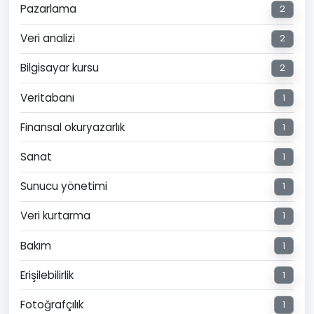
Pazarlama
2
Veri analizi
2
Bilgisayar kursu
2
Veritabanı
1
Finansal okuryazarlık
1
Sanat
1
Sunucu yönetimi
1
Veri kurtarma
1
Bakım
1
Erişilebilirlik
1
Fotoğrafçılık
1