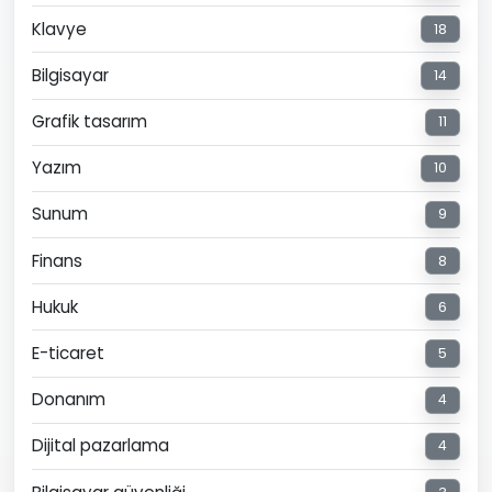
Klavye
18
Bilgisayar
14
Grafik tasarım
11
Yazım
10
Sunum
9
Finans
8
Hukuk
6
E-ticaret
5
Donanım
4
Dijital pazarlama
4