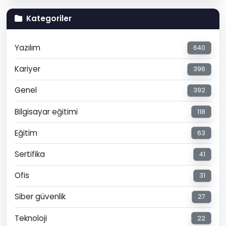
Kategoriler
Yazılım
640
Kariyer
396
Genel
392
Bilgisayar eğitimi
118
Eğitim
63
Sertifika
41
Ofis
31
Siber güvenlik
27
Teknoloji
22