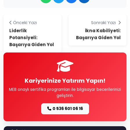
Önceki Yazı
Sonraki Yazı
Liderlik
İkna Kabiliyeti:
Potansiyeli:
Başarıya Giden Yol
Başarıya Giden Yol
Kariyerinize Yatırım Yapın!
MEB onaylı sertifika programları ile bilgisayar becerilerinizi
geliştirin.
0 536 601 06 16