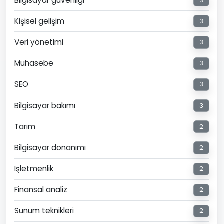
Bilgisayar güvenliği
3
Kişisel gelişim
3
Veri yönetimi
3
Muhasebe
3
SEO
3
Bilgisayar bakımı
3
Tarım
2
Bilgisayar donanımı
2
Işletmenlik
2
Finansal analiz
2
Sunum teknikleri
2