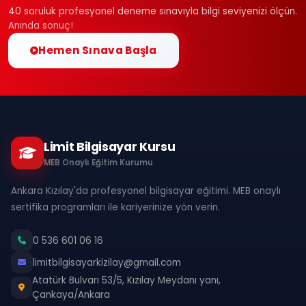
40 soruluk profesyonel deneme sınavıyla bilgi seviyenizi ölçün.
Anında sonuç!
Hemen Sınava Başla
Limit Bilgisayar Kursu
MEB Onaylı Eğitim Kurumu
Ankara Kızılay'da profesyonel bilgisayar eğitimi. MEB onaylı
sertifika programları ile kariyerinize yön verin.
0 536 601 06 16
limitbilgisayarkizilay@gmail.com
Atatürk Bulvarı 53/5, Kızılay Meydanı yanı,
Çankaya/Ankara