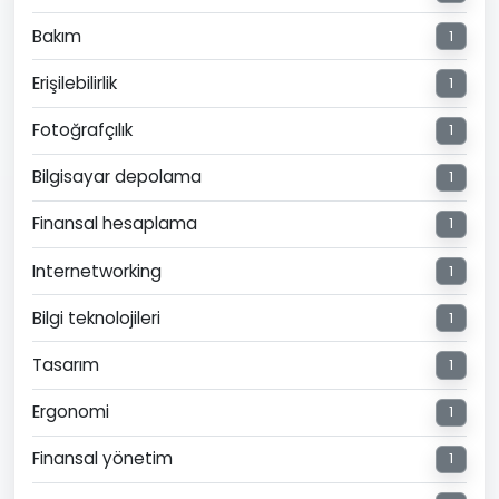
Bakım
1
Erişilebilirlik
1
Fotoğrafçılık
1
Bilgisayar depolama
1
Finansal hesaplama
1
Internetworking
1
Bilgi teknolojileri
1
Tasarım
1
Ergonomi
1
Finansal yönetim
1