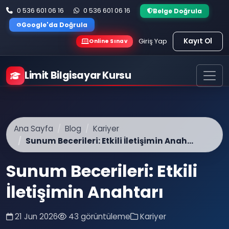
0 536 601 06 16
0 536 601 06 16
Belge Doğrula
G
Google'da Doğrula
Kayıt Ol
Giriş Yap
Online Sınav
Limit Bilgisayar Kursu
Ana Sayfa
Blog
Kariyer
Sunum Becerileri: Etkili İletişimin Anah...
Sunum Becerileri: Etkili
İletişimin Anahtarı
21 Jun 2026
43 görüntüleme
Kariyer