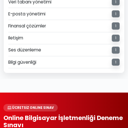
Veri tabanı yönetimi
1
E-posta yönetimi
1
Finansal çözümler
1
Iletişim
1
Ses düzenleme
1
Bilgi güvenliği
1
ÜCRETSİZ ONLINE SINAV
Online Bilgisayar İşletmenliği Deneme
Sınavı