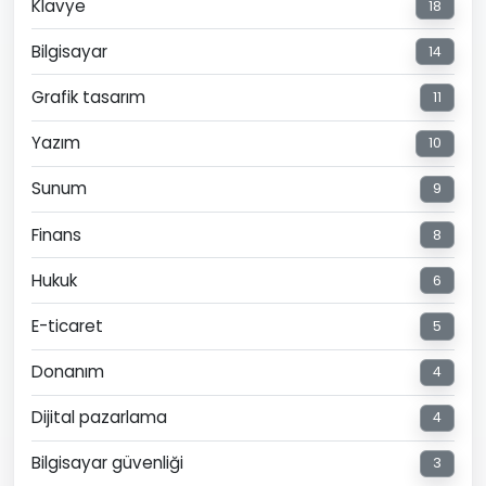
Klavye
18
Bilgisayar
14
Grafik tasarım
11
Yazım
10
Sunum
9
Finans
8
Hukuk
6
E-ticaret
5
Donanım
4
Dijital pazarlama
4
Bilgisayar güvenliği
3