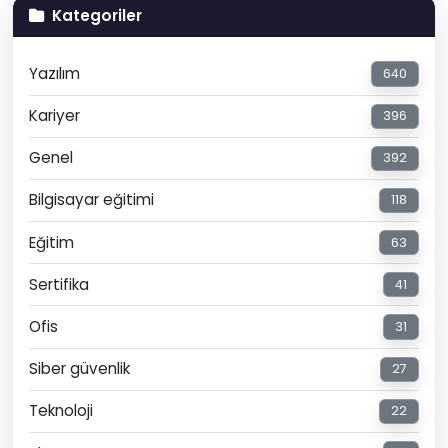
Kategoriler
Yazılım
640
Kariyer
396
Genel
392
Bilgisayar eğitimi
118
Eğitim
63
Sertifika
41
Ofis
31
Siber güvenlik
27
Teknoloji
22