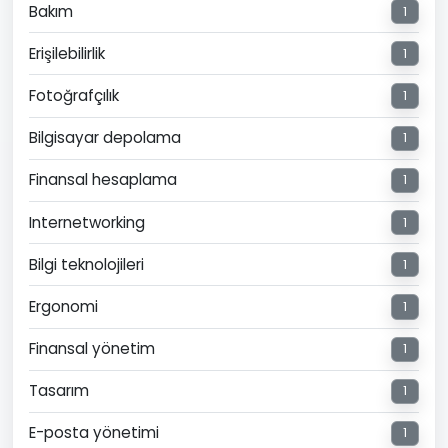
Bakım
1
Erişilebilirlik
1
Fotoğrafçılık
1
Bilgisayar depolama
1
Finansal hesaplama
1
Internetworking
1
Bilgi teknolojileri
1
Ergonomi
1
Finansal yönetim
1
Tasarım
1
E-posta yönetimi
1