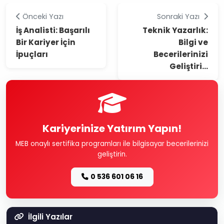
Önceki Yazı
Sonraki Yazı
İş Analisti: Başarılı
Teknik Yazarlık:
Bir Kariyer İçin
Bilgi ve
İpuçları
Becerilerinizi
Geliştiri...
Kariyerinize Yatırım Yapın!
MEB onaylı sertifika programları ile bilgisayar becerilerinizi
geliştirin.
0 536 601 06 16
İlgili Yazılar