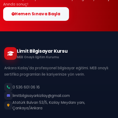
Anında sonuç!
Hemen Sınava Başla
Limit Bilgisayar Kursu
MEB Onaylı Eğitim Kurumu
Ankara Kızılay'da profesyonel bilgisayar eğitimi. MEB onaylı
sertifika programları ile kariyerinize yön verin.
0 536 601 06 16
limitbilgisayarkizilay@gmail.com
Atatürk Bulvarı 53/5, Kızılay Meydanı yanı,
Çankaya/Ankara