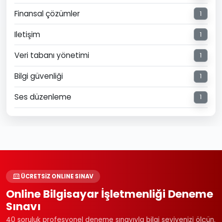
Finansal çözümler
1
Iletişim
1
Veri tabanı yönetimi
1
Bilgi güvenliği
1
Ses düzenleme
1
ÜCRETSİZ ONLINE SINAV
Online Bilgisayar İşletmenliği Deneme
Sınavı
40 soruluk profesyonel deneme sınavıyla bilgi seviyenizi ölçün.