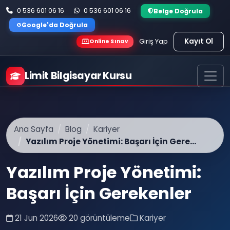
0 536 601 06 16
0 536 601 06 16
Belge Doğrula
G
Google'da Doğrula
Kayıt Ol
Giriş Yap
Online Sınav
Limit Bilgisayar Kursu
Ana Sayfa
Blog
Kariyer
Yazılım Proje Yönetimi: Başarı İçin Gere...
Yazılım Proje Yönetimi:
Başarı İçin Gerekenler
21 Jun 2026
20 görüntüleme
Kariyer